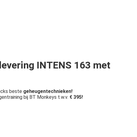
aflevering INTENS 163 met
Ricks beste
geheugentechnieken!
ntraining bij BT Monkeys t.w.v.
€ 395!