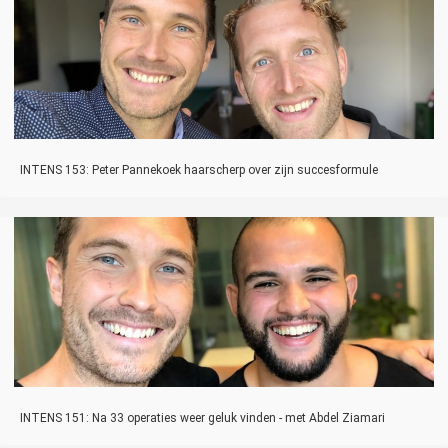
INTENS 153: Peter Pannekoek haarscherp over zijn succesformule
INTENS 151: Na 33 operaties weer geluk vinden - met Abdel Ziamari