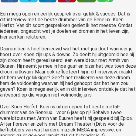
Een mega open en eerlijk gesprek over geluk & succes. Dat is
dit interview met de beste drummer van de Benelux: Koen
Herfst. Van dit soort gesprekken geniet ik het meeste. Omdat
iedereen, ongeacht wat je doelen en dromen in het leven zijn,
hier aan kan relateren.
Daarom ben ik heel benieuwd wat het met jou doet wanneer je
hoort over Koen zijn ups & downs. Zo deelt hij uitgebreid hoe hij
zijn droom heeft gerealiseerd: een wereldtour met Armin van
Buuren. Hij neemt je mee in hoe gaaf en bizar het was toen deze
droom uitkwam. Maar ook reflecteert hij in dit interview: maakt
dit hem wel gelukkiger? Geeft het realiseren van deze droom
hem de voldoening waarvan hij had gehoopt dat het hem zou
geven? Koen is mega eerlijk en in dit interview ontdek je dat het
antwoord op die vragen niet volmondig ja is.
Over Koen Herfst: Koen is uitgeroepen tot beste metal-
drummer van de Benelux… voor 6 jaar op rij! Behalve twee
wereldtours met Armin van Buuren heeft hij gespeeld bij Epica,
After Forever en zelfs met Dream Theater! (Dit is voor de
liefhebbers van wat hardere muziek MEGA impressive, en
anders: ga er gewoon vanuit dat dit bijzonder is ;))